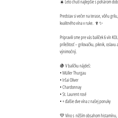
☀️ Leto chutí najlepšie s pohárom dobr
Predstav si večer na terase, vôňu grilu
kvalitného vína v ruke. 🍷✨
Pripravili sme pre vás balíček 6 vín KO
príležitosť – grilovačku, piknik, oslavu
výnimočný.
🍇 V balíčku nájdeš:
• Müller Thurgau
• Iršai Oliver
• Chardonnay
• St. Laurent rosé
• + ďalšie dve vína z našej ponuky
💛 Víno s nižším obsahom histamínu, 