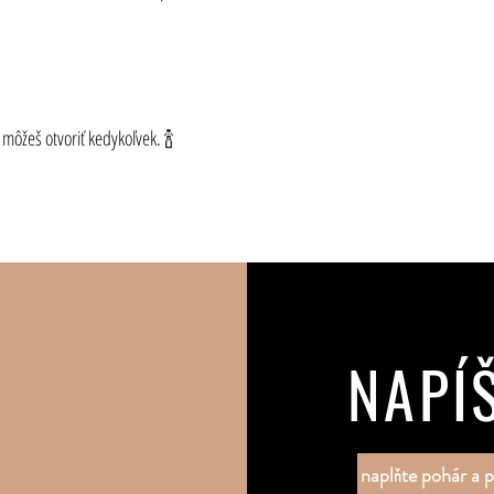
 môžeš otvoriť kedykoľvek. 🍾
NAPÍ
naplňte pohár a p