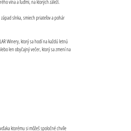
ého vína a ľuďmi, na ktorých záleží.
, západ slnka, smiech priateľov a pohár 
LLAR Winery, ktorý sa hodí na každú letnú 
 alebo len obyčajný večer, ktorý sa zmení na 
vďaka ktorému si môžeš spoločné chvíle 