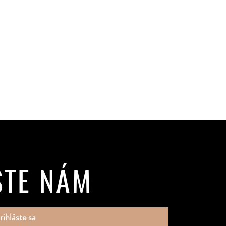
ŠTE NÁM
rihláste sa