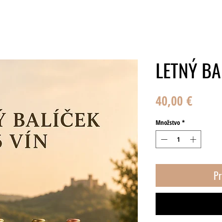
E-SHOP
O NÁS
HISTAMÍN VO VÍNE
K
LETNÝ BA
Price
40,00 €
Množstvo
*
Pr