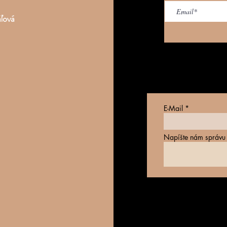
áľová
E-Mail
Napíšte nám správu