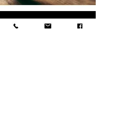
NAVŠTÍVTE NÁS
Puškinova 1277/30, 900 01 Modra-Kráľová
Pon - Ne:
8.00 - 17.00
po tel. dohovore
Tel. -
+421 907 209 256
Mail -
info@kollarwinery.sk
© 2035 by fejo.vision