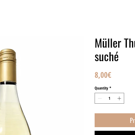
E-SHOP
O NÁS
HISTAMÍN VO VÍNE
K
Müller T
suché
Price
8,00€
Quantity
*
Pr