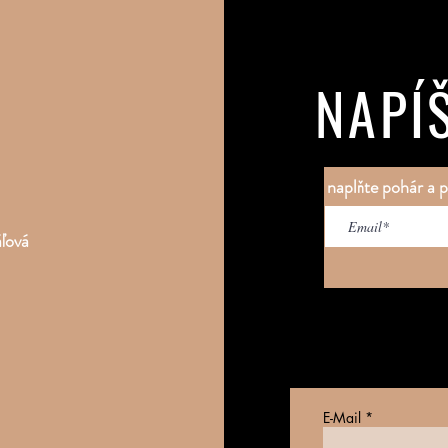
NAPÍ
naplňte pohár a p
áľová
E-Mail