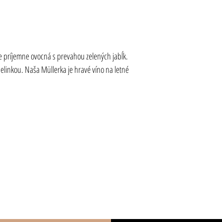
 je príjemne ovocná s prevahou zelených jabĺk. 
selinkou. Naša Müllerka je hravé víno na letné 