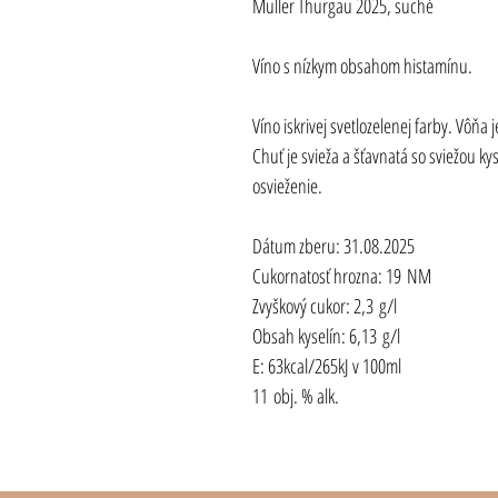
Muller Thurgau 2025, suché
Víno s nízkym obsahom histamínu. 
Víno iskrivej svetlozelenej farby. Vôňa
Chuť je svieža a šťavnatá so sviežou ky
osvieženie. 
Dátum zberu: 31.08.2025
Cukornatosť hrozna: 19 NM
Zvyškový cukor: 2,3 g/l 
Obsah kyselín: 6,13 g/l 
E: 63kcal/265kJ v 100ml 
11 obj. % alk.  