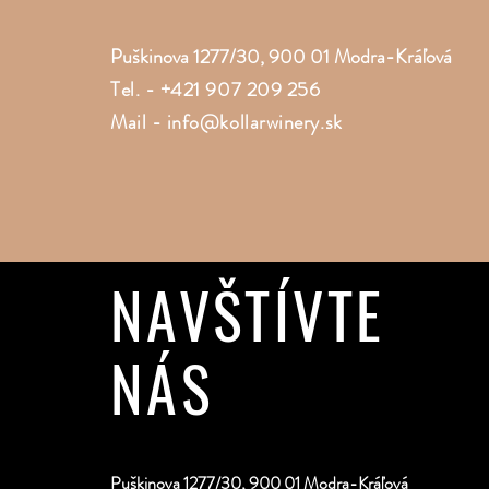
Puškinova 1277/30, 900 01 Modra-Kráľová
Tel. -
+421 907 209 256
Mail -
info@kollarwinery.sk
NAVŠTÍVTE
NÁS
Puškinova 1277/30, 900 01 Modra-Kráľová