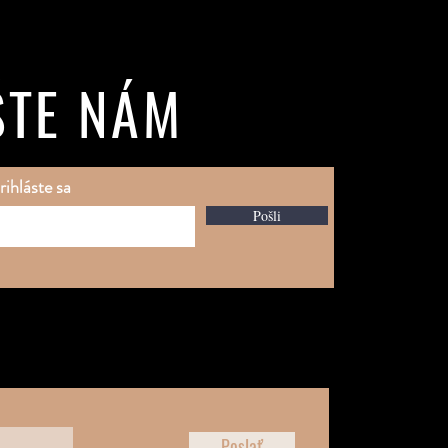
ŠTE NÁM
rihláste sa
Pošli
Poslať