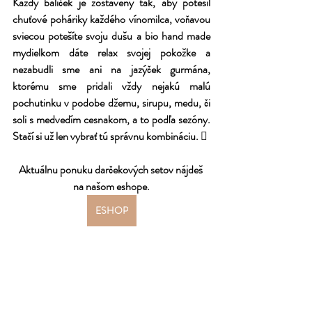
Každý balíček je zostavený tak, aby potešil 
chuťové poháriky každého vínomilca, voňavou 
sviecou potešíte svoju dušu a bio hand made 
mydielkom dáte relax svojej pokožke a 
nezabudli sme ani na jazýček gurmána, 
ktorému sme pridali vždy nejakú malú 
pochutinku v podobe džemu, sirupu, medu, či 
soli s medvedím cesnakom, a to podľa sezóny. 
Stačí si už len vybrať tú správnu kombináciu. 
Aktuálnu ponuku darčekových setov nájdeš 
na našom eshope.
ESHOP