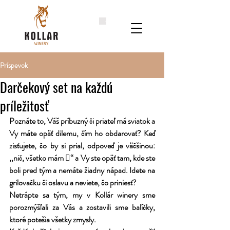
Príspevok
Darčekový set na každú
príležitosť
Poznáte to, Váš príbuzný či priateľ má sviatok a 
Vy máte opäť dilemu, čím ho obdarovať? Keď 
zisťujete, čo by si prial, odpoveď je väčšinou: 
,,nič, všetko mám “ a Vy ste opäť tam, kde ste 
boli pred tým a nemáte žiadny nápad. Idete na 
grilovačku či oslavu a neviete, čo priniesť?
Netrápte sa tým, my v Kollár winery sme 
porozmýšľali za Vás a zostavili sme balíčky, 
ktoré potešia všetky zmysly.