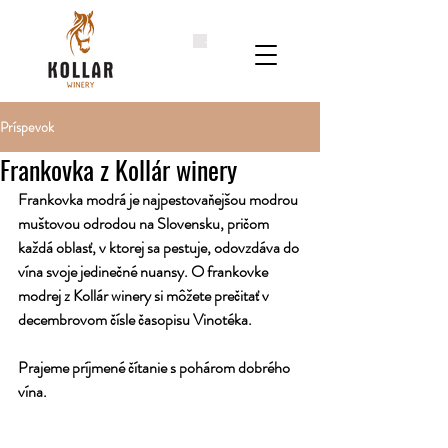
Príspevok
Frankovka z Kollár winery
Frankovka modrá je najpestovaňejšou modrou 
muštovou odrodou na Slovensku, pričom 
každá oblasť, v ktorej sa pestuje, odovzdáva do 
vína svoje jedinečné nuansy. O frankovke 
modrej z Kollár winery si môžete prečitať v 
decembrovom čísle časopisu Vinotéka. 
Prajeme príjmené čítanie s pohárom dobrého 
vína.