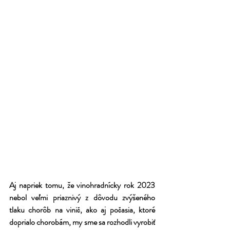
Aj napriek tomu, že vinohradnícky rok 2023 
nebol veľmi priaznivý z dôvodu zvýšeného 
tlaku chorôb na vinič, ako aj počasia, ktoré 
doprialo chorobám, my sme sa rozhodli vyrobiť 