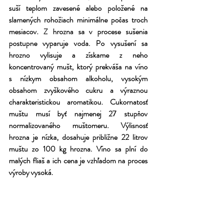
suší teplom zavesené alebo položené na 
slamených rohožiach minimálne počas troch 
mesiacov. Z hrozna sa v procese sušenia 
postupne vyparuje voda. Po vysušení sa 
hrozno vylisuje a získame z neho 
koncentrovaný mušt, ktorý prekváša na víno 
s nízkym obsahom alkoholu, vysokým 
obsahom zvyškového cukru a výraznou 
charakteristickou aromatikou. Cukornatosť 
muštu musí byť najmenej 27 stupňov 
normalizovaného muštomeru. Výlisnosť 
hrozna je nízka, dosahuje približne 22 litrov 
muštu zo 100 kg hrozna. Víno sa plní do 
malých fliaš a ich cena je vzhľadom na proces 
výroby vysoká.