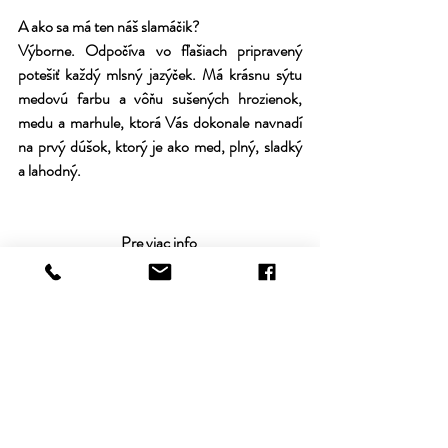
A ako sa má ten náš slamáčik?
Výborne. Odpočíva vo fľašiach pripravený 
potešiť každý mlsný jazýček. Má krásnu sýtu 
medovú farbu a vôňu sušených hrozienok, 
medu a marhule, ktorá Vás dokonale navnadí 
na prvý dúšok, ktorý je ako med, plný, sladký 
a lahodný. 
Pre viac info 
https://www.kollarwinery.sk/product-
page/slamové-z-veltl%C3%ADnu