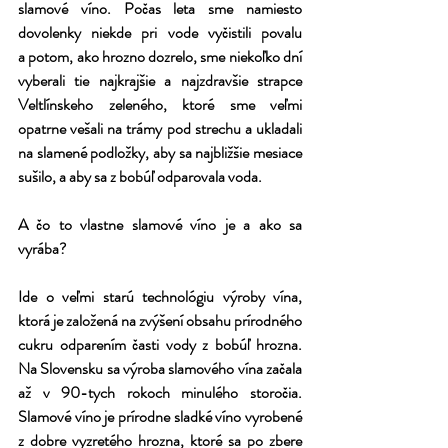
slamové víno. Počas leta sme namiesto 
dovolenky niekde pri vode vyčistili povalu 
a potom, ako hrozno dozrelo, sme niekoľko dní 
vyberali tie najkrajšie a najzdravšie strapce 
Veltlínskeho zeleného, ktoré sme veľmi 
opatrne vešali na trámy pod strechu a ukladali 
na slamené podložky, aby sa najbližšie mesiace 
sušilo, a aby sa z bobúľ odparovala voda.
A čo to vlastne slamové víno je a ako sa 
vyrába?
Ide o veľmi starú technológiu výroby vína, 
ktorá je založená na zvýšení obsahu prírodného 
cukru odparením časti vody z bobúľ hrozna. 
Na Slovensku sa výroba slamového vína začala 
až v 90-tych rokoch minulého storočia. 
Slamové víno je prírodne sladké víno vyrobené 
z dobre vyzretého hrozna, ktoré sa po zbere 